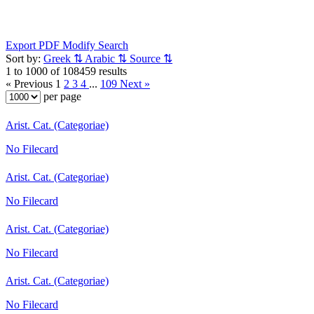
Export PDF
Modify Search
Sort by:
Greek
⇅
Arabic
⇅
Source
⇅
1 to 1000 of 108459 results
« Previous
1
2
3
4
...
109
Next »
per page
Arist. Cat. (Categoriae)
No Filecard
Arist. Cat. (Categoriae)
No Filecard
Arist. Cat. (Categoriae)
No Filecard
Arist. Cat. (Categoriae)
No Filecard