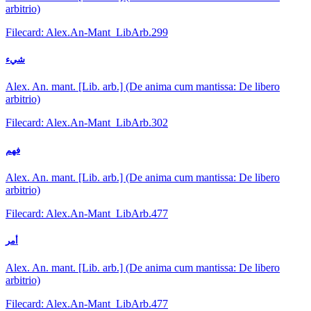
arbitrio)
Filecard: Alex.An-Mant_LibArb.299
شيء
Alex. An. mant. [Lib. arb.] (De anima cum mantissa: De libero
arbitrio)
Filecard: Alex.An-Mant_LibArb.302
فهم
Alex. An. mant. [Lib. arb.] (De anima cum mantissa: De libero
arbitrio)
Filecard: Alex.An-Mant_LibArb.477
أمر
Alex. An. mant. [Lib. arb.] (De anima cum mantissa: De libero
arbitrio)
Filecard: Alex.An-Mant_LibArb.477