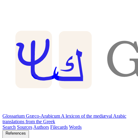
Glossarium Græco-Arabicum
A lexicon of the mediæval Arabic
translations from the Greek
Search
Sources
Authors
Filecards
Words
References