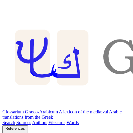
Glossarium Græco-Arabicum
A lexicon of the mediæval Arabic
translations from the Greek
Search
Sources
Authors
Filecards
Words
References