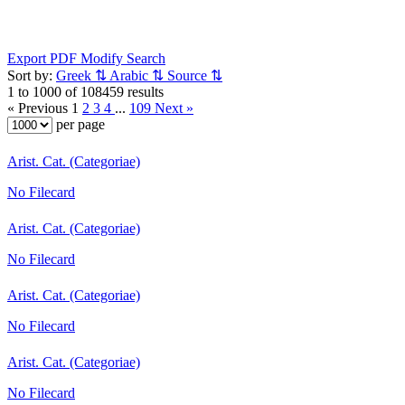
Export PDF
Modify Search
Sort by:
Greek
⇅
Arabic
⇅
Source
⇅
1 to 1000 of 108459 results
« Previous
1
2
3
4
...
109
Next »
per page
Arist. Cat. (Categoriae)
No Filecard
Arist. Cat. (Categoriae)
No Filecard
Arist. Cat. (Categoriae)
No Filecard
Arist. Cat. (Categoriae)
No Filecard