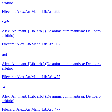
arbitrio)
Filecard: Alex.An-Mant_LibArb.299
شيء
Alex. An. mant. [Lib. arb.] (De anima cum mantissa: De libero
arbitrio)
Filecard: Alex.An-Mant_LibArb.302
فهم
Alex. An. mant. [Lib. arb.] (De anima cum mantissa: De libero
arbitrio)
Filecard: Alex.An-Mant_LibArb.477
أمر
Alex. An. mant. [Lib. arb.] (De anima cum mantissa: De libero
arbitrio)
Filecard: Alex.An-Mant_LibArb.477